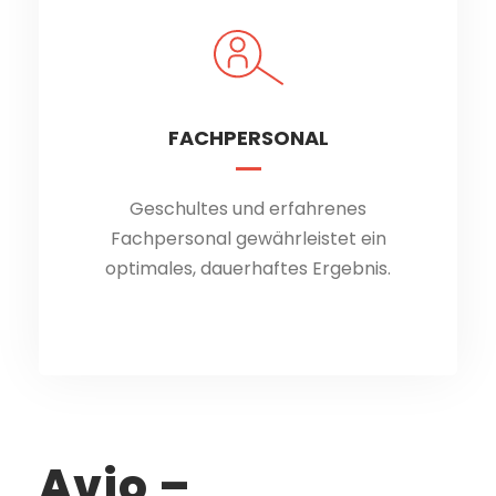
FACHPERSONAL
FACHPERSONAL
Geschultes und erfahrenes
Geschultes und erfahrenes
Fachpersonal gewährleistet ein
Fachpersonal gewährleistet ein
optimales, dauerhaftes Ergebnis.
optimales, dauerhaftes Ergebnis.
Avio –