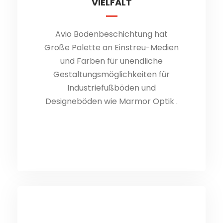
VIELFALT
VIELFALT
Avio Bodenbeschichtung hat
Große Palette an Einstreu-Medien
Große Palette an Einstreu-Medien
und Farben für unendliche
und Farben für unendliche
Gestaltungsmöglichkeiten.
Gestaltungsmöglichkeiten für
Industriefußböden und
Designeböden wie Marmor Optik .