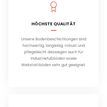
HÖCHSTE QUALITÄT
HÖCHSTE QUALITÄT
Unsere Bodenbeschichtungen sind
Unsere Bodenbeschichtungen sind
hochwertig, langlebig, robust und
hochwertig, langlebig, robust und
pflegeleicht deswegen auch für
pflegeleicht.
Industriefußböden sowie
Wekstattböden sehr gut geeignet.