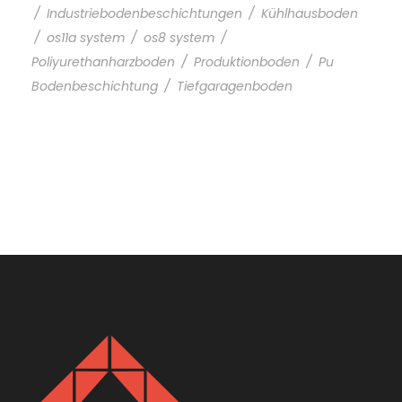
/
Industriebodenbeschichtungen
/
Kühlhausboden
/
os11a system
/
os8 system
/
Poliyurethanharzboden
/
Produktionboden
/
Pu
Bodenbeschichtung
/
Tiefgaragenboden